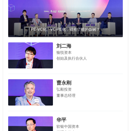
PE-VC化、VC-PE化，谁抢了谁的饭碗？
刘二海
愉悦资本
创始及执行合伙人
曹永刚
弘毅投资
董事总经理
华平
软银中国资本