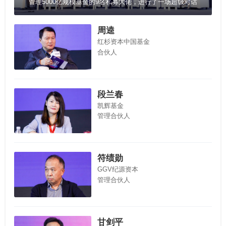
管理5000亿规模基金的9名私募大佬，进行了一场超级对话
周逵
红杉资本中国基金
合伙人
段兰春
凯辉基金
管理合伙人
符绩勋
GGV纪源资本
管理合伙人
甘剑平