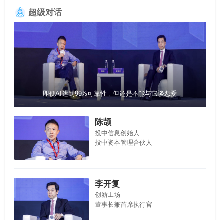
超级对话
即便AI达到99%可靠性，但还是不能与它谈恋爱
陈颉
投中信息创始人
投中资本管理合伙人
李开复
创新工场
董事长兼首席执行官