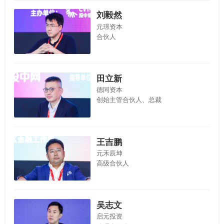
刘毅然
元璟资本
合伙人
田立新
德同资本
创始主管合伙人、总裁
王吉鹏
元禾辰坤
高级合伙人
吴志文
启元投资