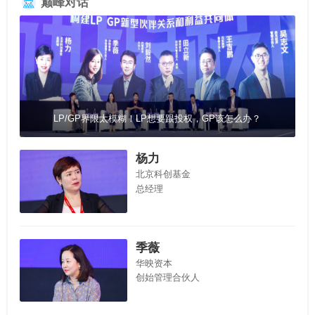
巅峰对话
LP/GP界限太模糊！LP想要跟投权，GP该怎么办？
杨力
北京科创基金
总经理
季薇
华映资本
创始管理合伙人