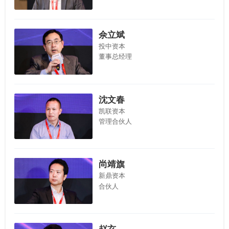
佘立斌
投中资本
董事总经理
沈文春
凯联资本
管理合伙人
尚靖旗
新鼎资本
合伙人