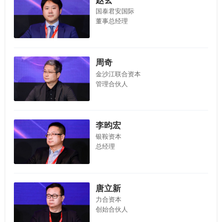
赵玄
国泰君安国际
董事总经理
周奇
金沙江联合资本
管理合伙人
李昀宏
银鞍资本
总经理
唐立新
力合资本
创始合伙人