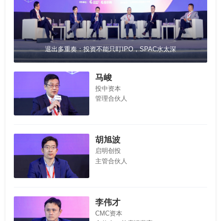
退出多重奏：投资不能只盯IPO，SPAC水太深
马峻
投中资本
管理合伙人
胡旭波
启明创投
主管合伙人
李伟才
CMC资本