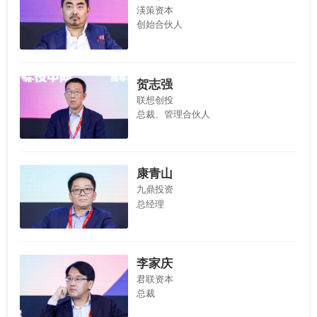
渶策资本
创始合伙人
贺志强
联想创投
总裁、管理合伙人
康青山
九鼎投资
总经理
李家庆
君联资本
总裁