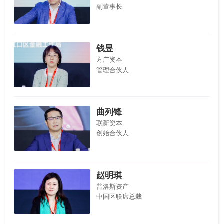
副董事长
钱昱
方广资本
管理合伙人
曲列锋
联新资本
创始合伙人
赵明琪
普洛斯资产
中国区联席总裁