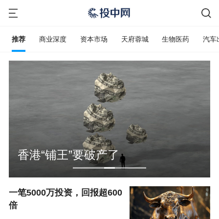
推荐
商业深度
资本市场
天府蓉城
生物医药
汽车
香港“铺王”要破产了
一笔5000万投资，回报超600
倍