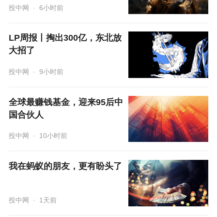
投中网
·
6小时前
LP周报丨掏出300亿，东北放
大招了
投中网
·
9小时前
全球最赚钱基金，迎来95后中
国合伙人
投中网
·
10小时前
我在蚂蚁的朋友，更有盼头了
投中网
·
1天前