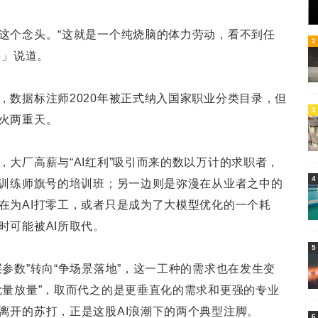
这个念头。“这就是一个纯烧脑的体力劳动，看不到任
6
2
e」说道。
，数据标注师2020年被正式纳入国家职业分类目录，但
3
火两重天。
大厂高薪与“AI红利”吸引而来的数以万计的求职者，
4
I训练师旗号的培训班；另一边则是弥漫在从业者之中的
在为AI打零工，或者只是成为了大模型优化的一个耗
时可能被AI所取代。
5
参数”转向“争场景落地”，这一工种的需求也在发生变
批量放量”，取而代之的是更垂直化的需求和更强的专业
离开的苏打，正是这股AI浪潮下的两个典型注脚。
6