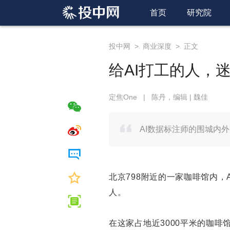
首页
研究院
投中网
>
商业深度
>
正文
给AI打工的人，
定焦One
|
陈丹，编辑 | 魏佳
AI数据标注师的围城内
北京798附近的一家咖啡馆内，
人。
在这家占地近3000平米的咖