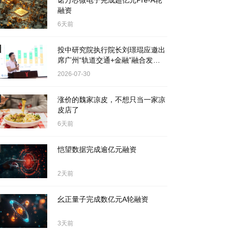
诺万芯微电子完成超亿元Pre-A轮
融资
6天前
投中研究院执行院长刘璟琨应邀出
席广州“轨道交通+金融”融合发展
座谈会
2026-07-30
涨价的魏家凉皮，不想只当一家凉
皮店了
6天前
恺望数据完成逾亿元融资
2天前
幺正量子完成数亿元A轮融资
3天前