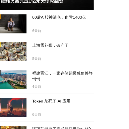
经纬火箭完成1亿元天使轮融资
天前
00后AI股神清仓，血亏1400亿
6天前
上海雪花膏，破产了
5天前
福建晋江，一家存储超级独角兽静
悄悄
4天前
Token 杀死了 AI 应用
6天前