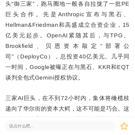
头“御三家”，跑马圈地一般各自拉拢了一批PE
巨头合作。先是Anthropic宣布与黑石、
Hellman&Friedman和高盛成立合资企业，15
亿美元起步。OpenAI紧随其后，与TPG、
Brookfield、贝恩资本敲定“部署公
司”（DeployCo），总投资40亿美元。几乎同
一时间，Google被曝正在与黑石、KKR和EQT
谈判全包式Gemini授权协议。
三家AI巨头，在不到72小时内，集体将橄榄枝
递向了华尔街的资本大鳄，这不可能是巧合。这
场资本联姻背后的逻辑，远比表面看起来更加深
刻：AI竞赛的下半场是“落地能力”之争，而PE