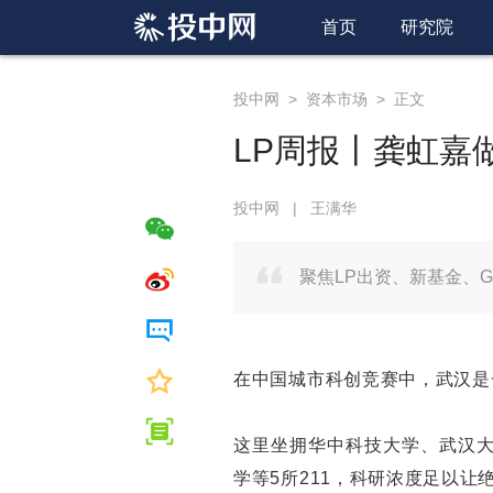
首页
研究院
投中网
>
资本市场
>
正文
LP周报丨龚虹嘉
投中网
|
王满华
聚焦LP出资、新基金、
在中国城市科创竞赛中，武汉是
这里坐拥华中科技大学、武汉大
学等5所211，科研浓度足以