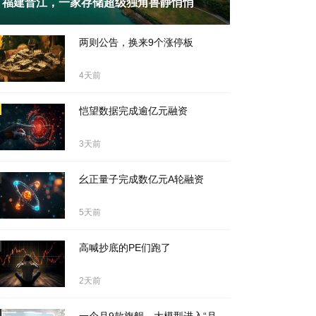
福建晋江，一家存储超级独角兽静悄悄
天前
两则公告，换来9个涨停板
4天前
恺望数据完成逾亿元融资
3天前
幺正量子完成数亿元A轮融资
5天前
高喊抄底的PE们跑了
2天前