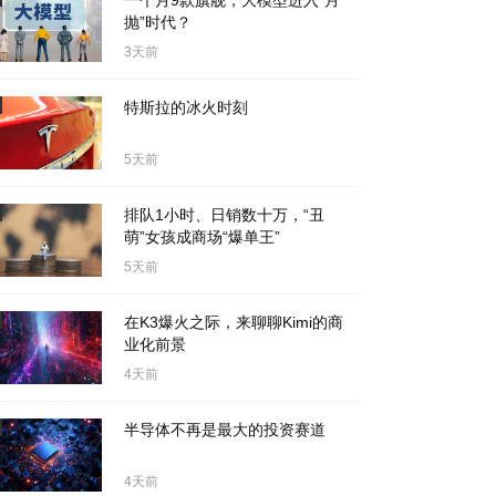
一个月9款旗舰，大模型进入“月
抛”时代？
3天前
特斯拉的冰火时刻
5天前
排队1小时、日销数十万，“丑
萌”女孩成商场“爆单王”
5天前
在K3爆火之际，来聊聊Kimi的商
业化前景
4天前
半导体不再是最大的投资赛道
4天前