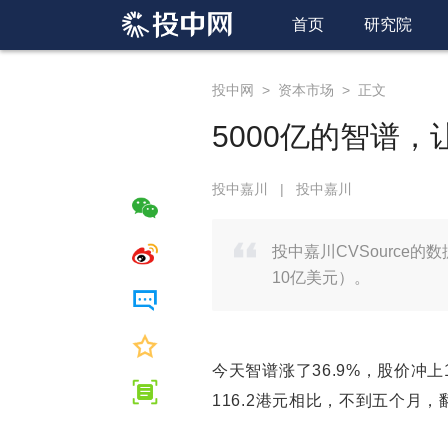
首页
研究院
投中网
>
资本市场
>
正文
5000亿的智谱，
投中嘉川
|
投中嘉川
投中嘉川CVSource
10亿美元）。
今天智谱涨了36.9%，股价冲上
116.2港元相比，不到五个月，