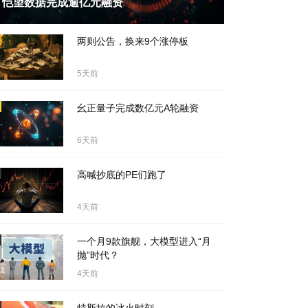
恺望数据完成逾亿元融资
天前
两则公告，换来9个涨停板
5天前
幺正量子完成数亿元A轮融资
6天前
高喊抄底的PE们跑了
4天前
一个月9款旗舰，大模型进入“月
抛”时代？
4天前