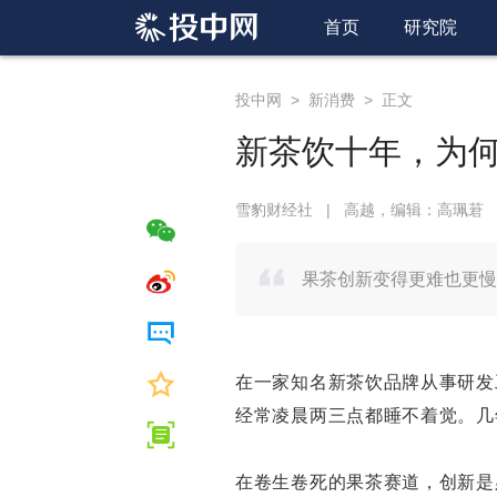
首页
研究院
投中网
>
新消费
>
正文
新茶饮十年，为何
雪豹财经社
|
高越，编辑：高珮莙
果茶创新变得更难也更慢
在一家知名新茶饮品牌从事研发
经常凌晨两三点都睡不着觉。几
在卷生卷死的果茶赛道，创新是