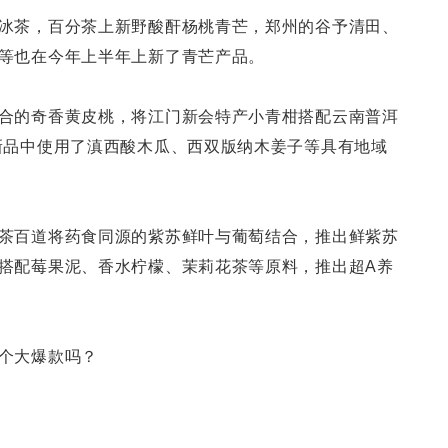
冰茶，百分茶上新野酸酐杨桃青芒，郑州的谷予清田、
等也在今年上半年上新了青芒产品。
合的奇香黄皮桃，将江门新会特产小青柑搭配云南普洱
新品中使用了滇西酸木瓜、西双版纳木姜子等具有地域
茶百道将药食同源的紫苏鲜叶与葡萄结合，推出鲜紫苏
搭配莓果泥、香水柠檬、茉莉花茶等原料，推出超A养
个大爆款吗？