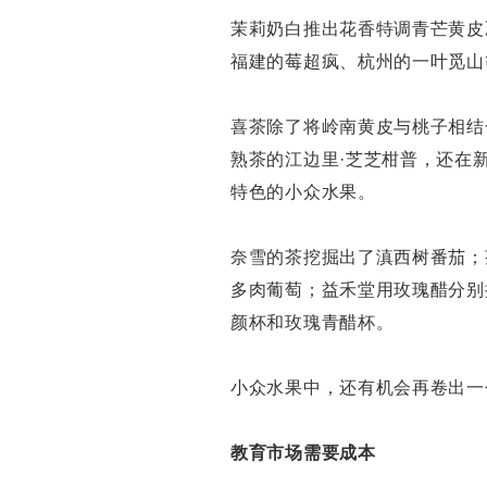
茉莉奶白推出花香特调青芒黄皮
福建的莓超疯、杭州的一叶觅山
喜茶除了将岭南黄皮与桃子相结
熟茶的江边里·芝芝柑普，还在
特色的小众水果。
奈雪的茶挖掘出了滇西树番茄；
多肉葡萄；益禾堂用玫瑰醋分别
颜杯和玫瑰青醋杯。
小众水果中，还有机会再卷出一
教育市场需要成本