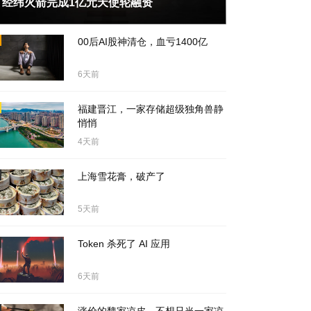
经纬火箭完成1亿元天使轮融资
天前
00后AI股神清仓，血亏1400亿
6天前
福建晋江，一家存储超级独角兽静
悄悄
4天前
上海雪花膏，破产了
5天前
Token 杀死了 AI 应用
6天前