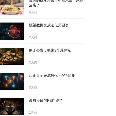
涨价的魏家凉皮，不想只当一家凉
皮店了
6天前
恺望数据完成逾亿元融资
2天前
两则公告，换来9个涨停板
2天前
幺正量子完成数亿元A轮融资
3天前
高喊抄底的PE们跑了
1天前