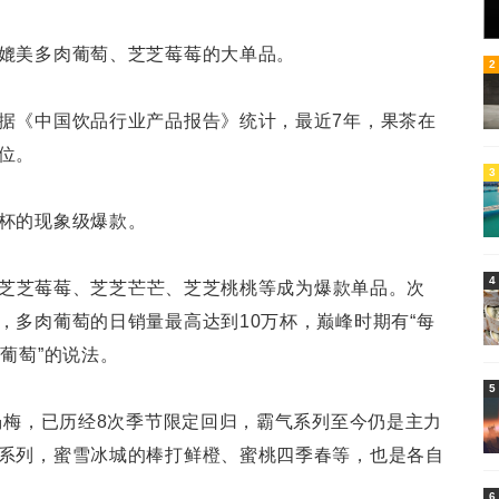
媲美多肉葡萄、芝芝莓莓的大单品。
6
2
据《中国饮品行业产品报告》统计，最近7年，果茶在
位。
3
杯的现象级爆款。
4
”，芝芝莓莓、芝芝芒芒、芝芝桃桃等成为爆款单品。次
，多肉葡萄的日销量最高达到10万杯，巅峰时期有“每
葡萄”的说法。
5
气杨梅，已历经8次季节限定回归，霸气系列至今仍是主力
系列，蜜雪冰城的棒打鲜橙、蜜桃四季春等，也是各自
6