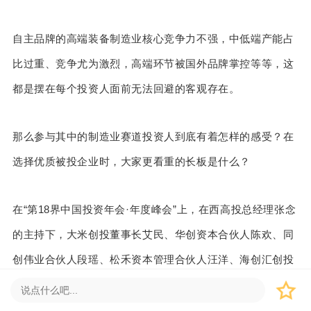
自主品牌的高端装备制造业核心竞争力不强，中低端产能占
比过重、竞争尤为激烈，高端环节被国外品牌掌控等等，这
都是摆在每个投资人面前无法回避的客观存在。
那么参与其中的制造业赛道投资人到底有着怎样的感受？在
选择优质被投企业时，大家更看重的长板是什么？
在“第18界中国投资年会·年度峰会”上，在西高投总经理张念
的主持下，大米创投董事长艾民、华创资本合伙人陈欢、同
创伟业合伙人段瑶、松禾资本管理合伙人汪洋、海创汇创投
总经理李银亮、天鹰资本合伙人张勇、九鼎投资董事总经理
邢晓辉，就《高端装备制造的现实与未来》这一议题进行了