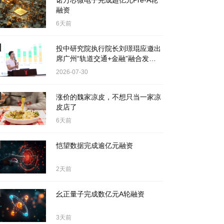
诺万芯微电子完成超亿元Pre-A轮
融资
6天前
投中研究院执行院长刘璟琨应邀出
席广州“轨道交通+金融”融合发展
座谈会
2026-07-30
涨价的魏家凉皮，不想只当一家凉
皮店了
6天前
恺望数据完成逾亿元融资
2天前
幺正量子完成数亿元A轮融资
3天前