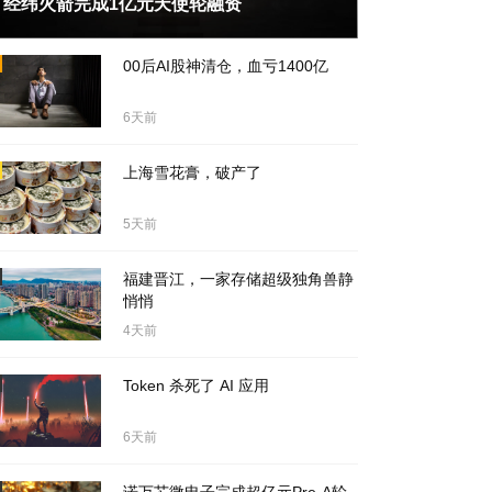
经纬火箭完成1亿元天使轮融资
天前
00后AI股神清仓，血亏1400亿
6天前
上海雪花膏，破产了
5天前
福建晋江，一家存储超级独角兽静
悄悄
4天前
Token 杀死了 AI 应用
6天前