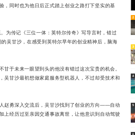
验，同时也为他日后正式踏上创业之路打下坚实的基
6
2
年底。为传记《三位一体：英特尔传奇》写导言时，错过
期的吴甘沙，在感受到英特尔早年的创业精神后，脑海
3
不甘于未来一眼望到头的他没有错过这次宝贵的机会。
4
，吴甘沙最初想做家庭服务型机器人，不过却受技术和
人赵勇深入交流后，吴甘沙找到了创业的方向——自动
5
加上经历过至亲因交通事故离世，让他意识到自动驾驶
。
6