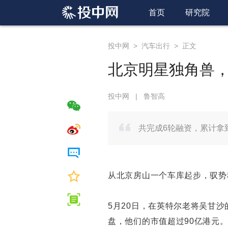
首页
研究院
投中网
>
汽车出行
>
正文
北京明星独角兽，
投中网
|
鲁智高
共完成6轮融资，累计拿
从北京房山一个车库起步，驭势
5月20日，在英特尔老将吴甘
盘，他们的市值超过90亿港元