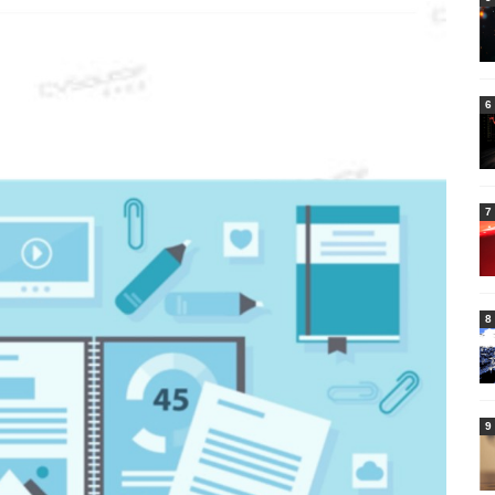
6
7
8
9