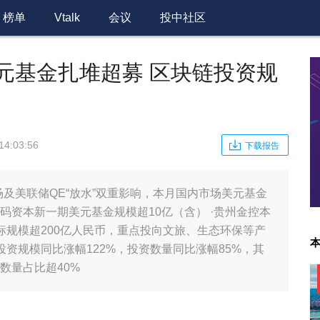
榜单
Vtalk
会议
投中社区
元基金扎堆超募 区块链投资规
14:03:56
下载报告
场及美联储QE“放水”双重影响，本月国内市场美元基金
码资本新一期美元基金规模超10亿（含） ·贵州金控本
标规模超200亿人民币，重点投向文旅、生态环保等产
投资规模同比涨幅122%，投资数量同比涨幅85%，其
数量占比超40%