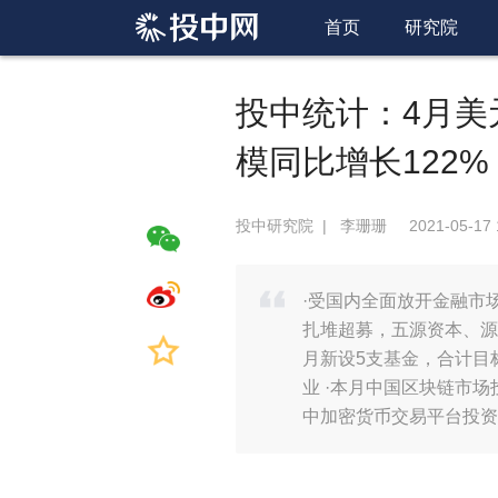
首页
研究院
投中统计：4月美
模同比增长122%
投中研究院
|
李珊珊
2021-05-17 
·受国内全面放开金融市
扎堆超募，五源资本、源
月新设5支基金，合计目
业 ·本月中国区块链市场
中加密货币交易平台投资