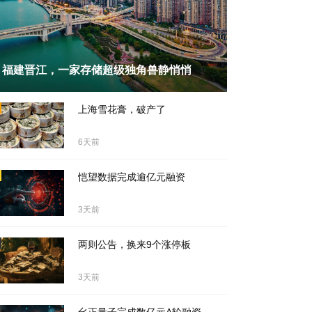
福建晋江，一家存储超级独角兽静悄悄
天前
上海雪花膏，破产了
6天前
恺望数据完成逾亿元融资
3天前
两则公告，换来9个涨停板
3天前