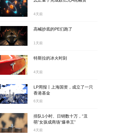
幺正量子完成数亿元A轮融资
4天前
高喊抄底的PE们跑了
1天前
特斯拉的冰火时刻
4天前
LP周报丨上海国资，成立了一只
香港基金
6天前
排队1小时、日销数十万，“丑
萌”女孩成商场“爆单王”
4天前