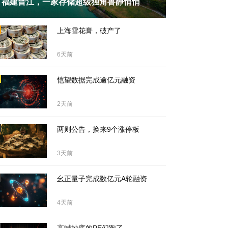
福建晋江，一家存储超级独角兽静悄悄
天前
上海雪花膏，破产了
6天前
恺望数据完成逾亿元融资
2天前
两则公告，换来9个涨停板
3天前
幺正量子完成数亿元A轮融资
4天前