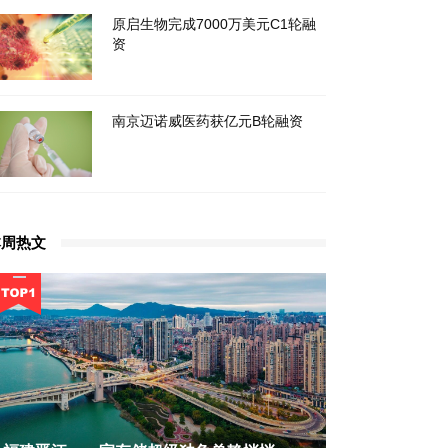
原启生物完成7000万美元C1轮融
资
南京迈诺威医药获亿元B轮融资
本周热文