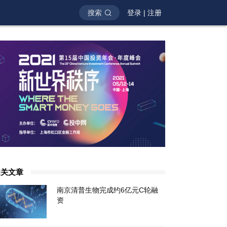
搜索
登录
|
注册
相关文章
南京清普生物完成约6亿元C轮融
资