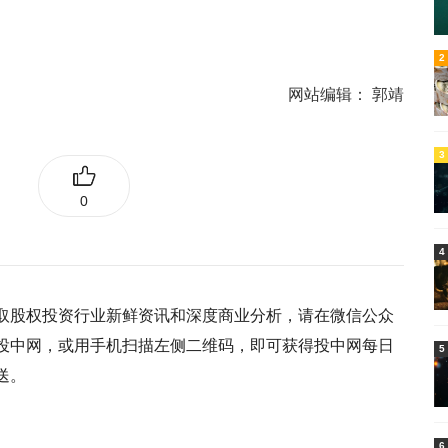
4
2
网站编辑：
郭靖
3
0
4
取股权投资行业新鲜资讯和深度商业分析，请在微信公众
投中网，或用手机扫描左侧二维码，即可获得投中网每日
5
送。
6