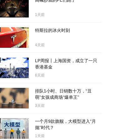
高喊抄底的PE们跑了
1天前
特斯拉的冰火时刻
4天前
LP周报丨上海国资，成立了一只
香港基金
6天前
排队1小时、日销数十万，“丑
萌”女孩成商场“爆单王”
3天前
一个月9款旗舰，大模型进入“月
抛”时代？
1天前