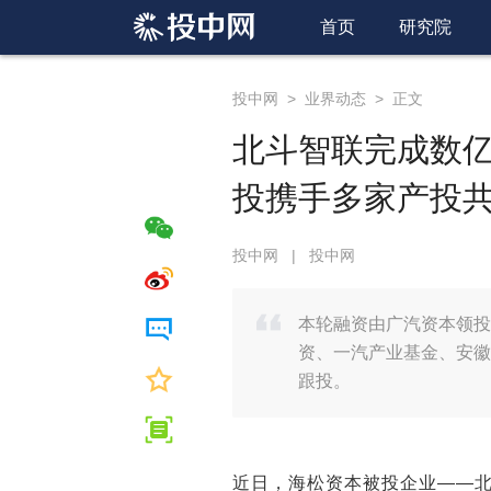
首页
研究院
投中网
>
业界动态
>
正文
北斗智联完成数
投携手多家产投
投中网
|
投中网
本轮融资由广汽资本领投
资、一汽产业基金、安徽
跟投。
近日，海松资本被投企业——北