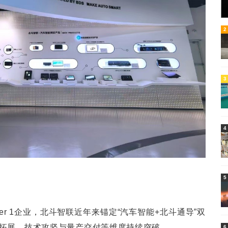
6
2
3
4
5
er 1企业，北斗智联近年来锚定“汽车智能+北斗通导”双
拓展、技术攻坚与量产交付等维度持续突破。
6