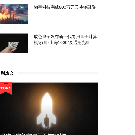
物宇科技完成500万元天使轮融资
玻色量子发布新一代专用量子计算
机“驭量·山海1000”及通用光量子
芯片
本周热文