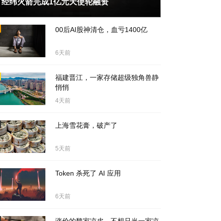
经纬火箭完成1亿元天使轮融资
天前
00后AI股神清仓，血亏1400亿
6天前
福建晋江，一家存储超级独角兽静
悄悄
4天前
上海雪花膏，破产了
5天前
Token 杀死了 AI 应用
6天前