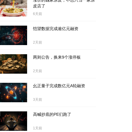
涨价的魏家凉皮，不想只当一家凉
皮店了
6天前
恺望数据完成逾亿元融资
2天前
两则公告，换来9个涨停板
2天前
幺正量子完成数亿元A轮融资
3天前
高喊抄底的PE们跑了
1天前