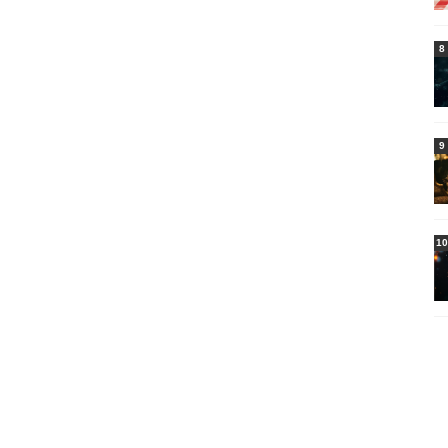
8
9
10