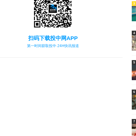
3
4
扫码下载投中网APP
第一时间获取投中·24H快讯报道
5
6
7