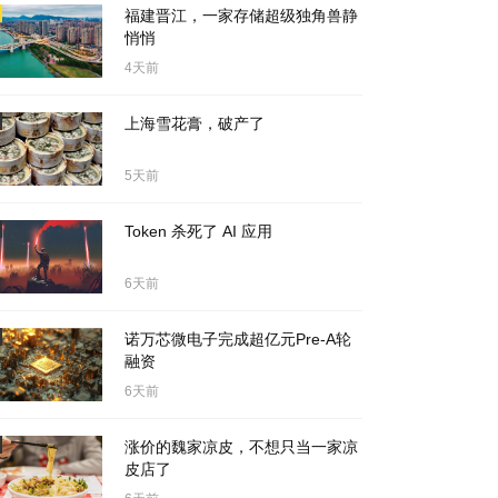
福建晋江，一家存储超级独角兽静
悄悄
4天前
上海雪花膏，破产了
5天前
Token 杀死了 AI 应用
6天前
诺万芯微电子完成超亿元Pre-A轮
融资
6天前
涨价的魏家凉皮，不想只当一家凉
皮店了