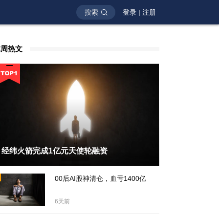
搜索
登录
|
注册
本周热文
经纬火箭完成1亿元天使轮融资
天前
00后AI股神清仓，血亏1400亿
6天前