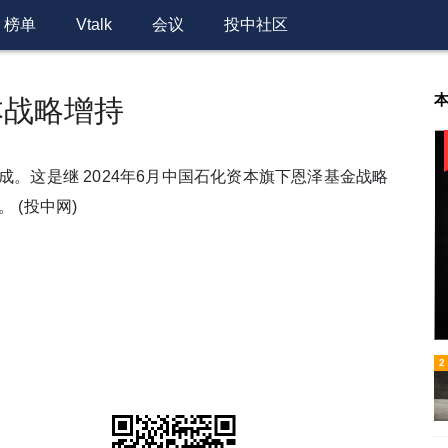
榜单
Vtalk
会议
投中社区
本战略增持
。这是继 2024年6月中国石化资本旗下恩泽基金战略
资。
(投中网)
6
2