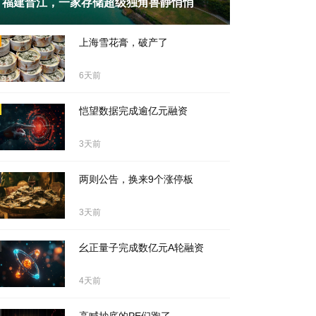
福建晋江，一家存储超级独角兽静悄悄
天前
上海雪花膏，破产了
6天前
恺望数据完成逾亿元融资
3天前
两则公告，换来9个涨停板
3天前
幺正量子完成数亿元A轮融资
4天前