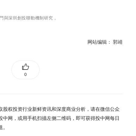
門與深圳創投聯動機制研究 。
网站编辑：
郭靖
0
取股权投资行业新鲜资讯和深度商业分析，请在微信公众
投中网，或用手机扫描左侧二维码，即可获得投中网每日
送。