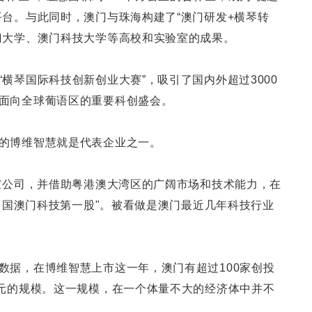
平台。与此同时，澳门与珠海构建了“澳门研发+横琴转
门大学、澳门科技大学等高校和实验室的成果。
横琴国际科技创新创业大赛”，吸引了国内外超过3000
面向全球葡语区的重要科创盛会。
的博维智慧就是代表企业之一。
这家公司，并借助粤港澳大湾区的广阔市场和技术能力，在
"中国澳门科技第一股"。被看做是澳门最近几年科技行业
数据，在博维智慧上市这一年，澳门有超过100家创投
门元的规模。这一规模，在一个体量不大的经济体中并不