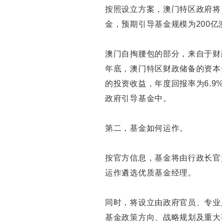
按照设立方案，澳门特区政府将
金，预期引导基金规模为200亿
澳门自掏腰包的部分，来自于财
年底，澳门特区财政储备的资本金额
的投资收益，年度回报率为6.
政府引导基金中。
第二，基金如何运作。
按官方信息，基金将由行政长官
运作遴选优质基金经理。
同时，将设立由政府官员、专业
基金政策方向、战略规划及重大