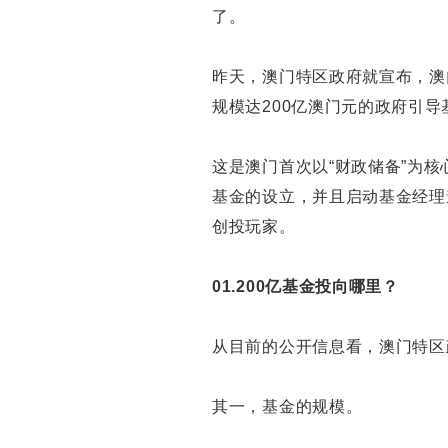
了。
昨天，澳门特区政府就宣布，澳
规模达200亿澳门元的政府引
这是澳门首次以“财政储备”为
基金的设立，并且启动基金经理
创投玩家。
01.200亿基金投向哪里？
从目前的公开信息看，澳门特区
其一，基金的规模。