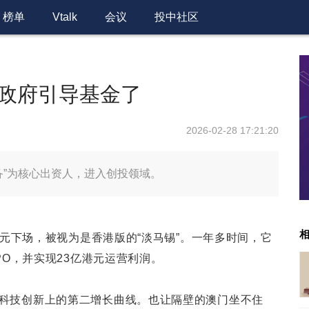
榜单
Vtalk
会议
投中社区
设政府引导基金了
2026-02-28 17:21:20
备”为核心出资人，进入创投领域。
亿港元下场，被视为是香港版的“淡马锡”。一年多时间，它
PO，并实现23亿港元运营利润。
科技创新上的第二增长曲线。也让隔壁的澳门坐不住