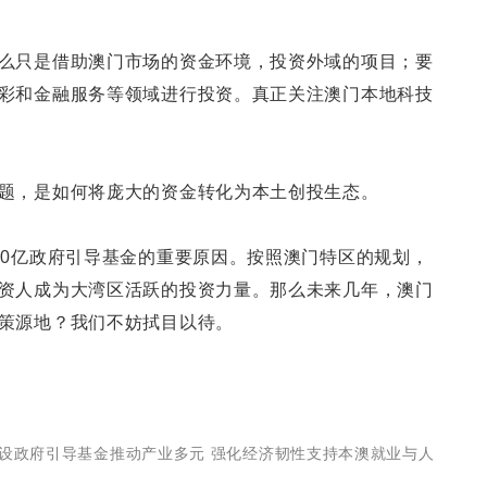
么只是借助澳门市场的资金环境，投资外域的项目；要
彩和金融服务等领域进行投资。真正关注澳门本地科技
题，是如何将庞大的资金转化为本土创投生态。
00亿政府引导基金的重要原因。按照澳门特区的规划，
资人成为大湾区活跃的投资力量。那么未来几年，澳门
策源地？我们不妨拭目以待。
，设政府引导基金推动产业多元 强化经济韧性支持本澳就业与人