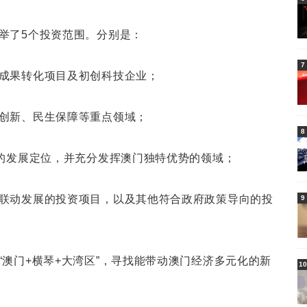
举了5个投资范围。分别是：
7
成果转化项目及初创科技企业；
创新、民生保障等重点领域；
8
”的发展定位，并充分发挥澳门独特优势的领域；
联动发展的投资项目，以及其他符合政府政策导向的投
9
“澳门+横琴+大湾区”，寻找能带动澳门经济多元化的新
10