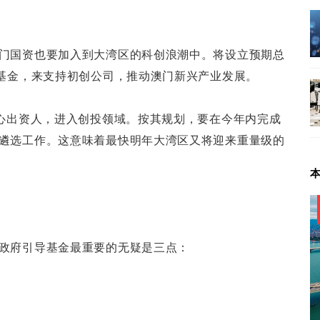
门国资也要加入到大湾区的科创浪潮中。将设立预期总
导基金，来支持初创公司，推动澳门新兴产业发展。
核心出资人，进入创投领域。按其规划，要在今年内完成
遴选工作。这意味着最快明年大湾区又将迎来重量级的
政府引导基金最重要的无疑是三点：