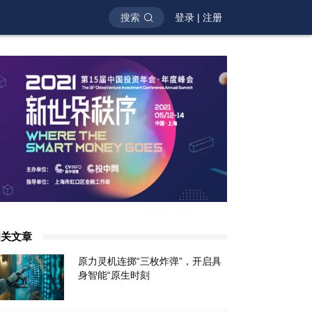
搜索
登录
|
注册
相关文章
原力灵机连掷“三枚炸弹”，开启具
身智能“原生时刻