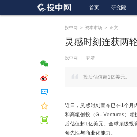
首页
研究院
投中网
>
资本市场
>
正文
灵感时刻连获两
投中网
|
郭靖
投后估值超1亿美元。
近日，灵感时刻宣布已在1个月内连
和高瓴创投（GL Ventures）领投，
后估值超1亿美元。全球顶级投
领先性与商业化能力。