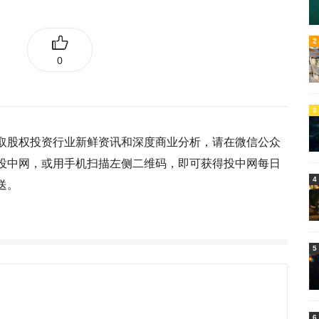
5
2
0
3
取股权投资行业新鲜资讯和深度商业分析，请在微信公众
投中网，或用手机扫描左侧二维码，即可获得投中网每日
4
送。
5
6