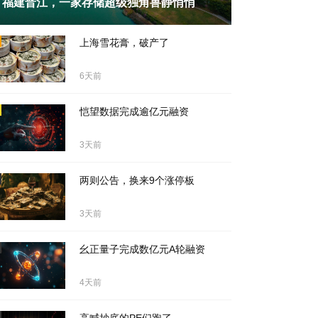
福建晋江，一家存储超级独角兽静悄悄
天前
上海雪花膏，破产了
6天前
恺望数据完成逾亿元融资
3天前
两则公告，换来9个涨停板
3天前
幺正量子完成数亿元A轮融资
4天前