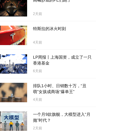
高喊抄底的PE们跑了
2天前
特斯拉的冰火时刻
4天前
LP周报丨上海国资，成立了一只
香港基金
6天前
排队1小时、日销数十万，“丑
萌”女孩成商场“爆单王”
4天前
一个月9款旗舰，大模型进入“月
抛”时代？
2天前