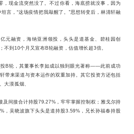
归零，现金流突然没了。不过你看，海底捞就没事，因为
中坦言，“这场疫情把我敲醒了。”思想转变后，林清轩融
轮数亿元融资，海纳亚洲领投，头头是道基金、碧桂园创
；不到10个月又宣布B轮融资，估值增长超3倍。
尔领投B轮，其董事长李如成以独到眼光著称——此前成功
轩带来渠道与资本运作的双重加持。其它投资方还包括
、大漠孤烟、
接及间接合计持股79.27%，牢牢掌握控制权；雅戈尔持
95%，吴晓波旗下头头是道持股3.59%，兄长孙福春持股