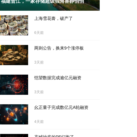
福建晋江，一家存储超级独角兽静悄悄
天前
上海雪花膏，破产了
6天前
两则公告，换来9个涨停板
3天前
恺望数据完成逾亿元融资
3天前
幺正量子完成数亿元A轮融资
4天前