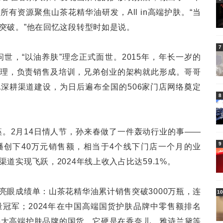
有资源聚焦山茶花精华油研发，All in高端护肤。“当
突破。”他在回忆这段转型时如是说。
7
问世，“以油养肤”理念正式面世。2015年，年长一岁的
理，负责销售及培训，兄弟创业的架构就此形成。哥哥
深耕渠道建设，为日后遍布全国的506家门店网络奠定
8
痪。2月14日情人节，孙来春做了一件轰动行业的事——
9
创下40万元销售额，相当于4个线下门店一个月的业
道实现飞跃，2024年线上收入占比达59.1%。
亮眼成绩单：山茶花精华油累计销售突破3000万瓶，连
10
量冠军；2024年在中国高端国货护肤品牌中零售额排名
5大高端护肤品牌的国货。它硬是在香奈儿、雅诗兰黛等