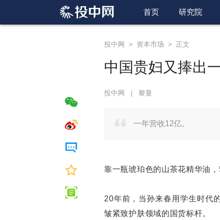
首页
研究院
投中网
>
资本市场
>
正文
中国贵妇又捧出一
投中网
|
黎曼
一年营收12亿。
靠一瓶琥珀色的山茶花精华油，
20年前，当孙来春用学生时代
皱紧致护肤领域的国货标杆。