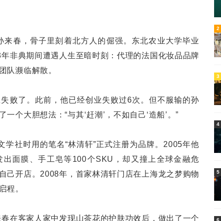
5
2
的孙来春，骨子里刻着北方人的倔强。东北农业大学毕业
03年非典期间遭遇人生至暗时刻：代理的法国化妆品品牌
团队濒临解散。
3
失败了。此前，他已经创业失败过6次。但不服输的孙
一个大胆想法：“与其‘赶潮’，不如自己‘造船’。”
4
学社时用的笔名“林清轩”正式注册为品牌。2005年他
出面膜、手工皂等100个SKU，却又撞上全球金融危
5
自己开店。2008年，首家林清轩门店在上海龙之梦购物
启程。
孙来春在客家人家中发现山茶花的护肤功效后，做出了一个
6