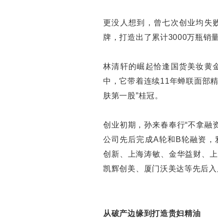
更没人想到，曾七次创业均失
牌，打造出了累计3000万瓶销
林清轩的崛起恰逢国货美妆黄
中，它带着连续11年蝉联面部精
肤第一股”桂冠。
创业初期，孙来春奉行“不拿融资
公司先后完成A轮和B轮融资，
创新、上海涛敏、金华益财、上
凯辉创美、厦门沃美达等先后入
从破产边缘到打造贵妇精油