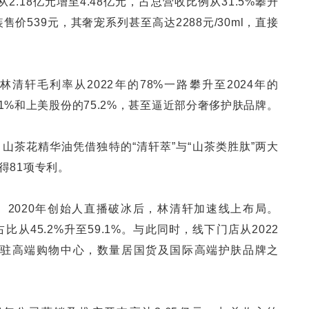
从2.18亿元增至4.48亿元，占总营收比例从31.5%攀升
装售价539元，其奢宠系列甚至高达2288元/30ml，直接
清轩毛利率从2022年的78%一路攀升至2024年的
.41%和上美股份的75.2%，甚至逼近部分奢侈护肤品牌。
山茶花精华油凭借独特的“清轩萃”与“山茶类胜肽”两大
得81项专利。
2020年创始人直播破冰后，林清轩加速线上布局。
占比从45.2%升至59.1%。与此同时，线下门店从2022
5%进驻高端购物中心，数量居国货及国际高端护肤品牌之