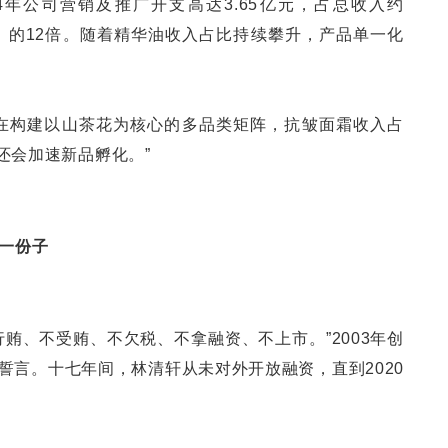
4年公司营销及推广开支高达3.65亿元，占总收入约
元）的12倍。随着精华油收入占比持续攀升，产品单一化
在构建以山茶花为核心的多品类矩阵，抗皱面霜收入占
来还会加速新品孵化。”
的一份子
贿、不受贿、不欠税、不拿融资、不上市。”2003年创
誓言。十七年间，林清轩从未对外开放融资，直到2020