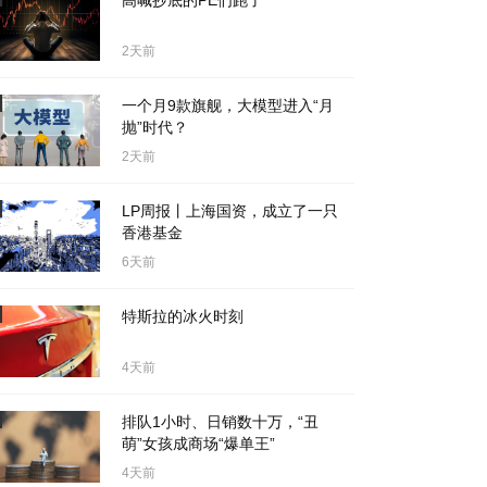
高喊抄底的PE们跑了
2天前
一个月9款旗舰，大模型进入“月
抛”时代？
2天前
LP周报丨上海国资，成立了一只
香港基金
6天前
特斯拉的冰火时刻
4天前
排队1小时、日销数十万，“丑
萌”女孩成商场“爆单王”
4天前