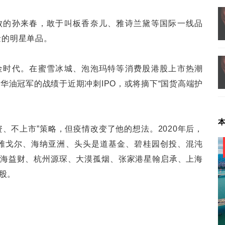
败的孙来春，敢于叫板香奈儿、雅诗兰黛等国际一线品
量的明星单品。
金时代。在蜜雪冰城、泡泡玛特等消费股港股上市热潮
华油冠军的战绩于近期冲刺IPO，或将摘下“国货高端护
、不上市”策略，但疫情改变了他的想法。2020年后，
雅戈尔、海纳亚洲、头头是道基金、碧桂园创投、混沌
海益财、杭州源琛、大漠孤烟、张家港星翰启承、上海
股。