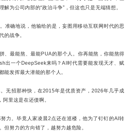
理解为公司内部的“政治斗争”，但这也只是无端猜想。
代。准确地说，他输给的是，妄图用移动互联网时代的思
时代的战争。
能拼、最能熬、最能PUA的那个人。你再能熬，你能熬得
ush出一个DeepSeek来吗？AI时代需要能发现天才、赋
都能发挥最大潜能的那个人。
无招那种快，在2015年是优质资产，2026年几乎成
报，阿里这是在还债啊。
努力。毕竟人家凌晨2点还在巡楼，他为了钉钉的AI转
。但努力的方向错了，越努力越危险。