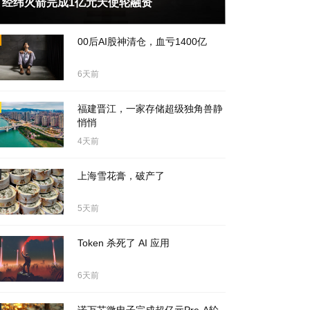
经纬火箭完成1亿元天使轮融资
天前
00后AI股神清仓，血亏1400亿
6天前
福建晋江，一家存储超级独角兽静
悄悄
4天前
上海雪花膏，破产了
5天前
Token 杀死了 AI 应用
6天前