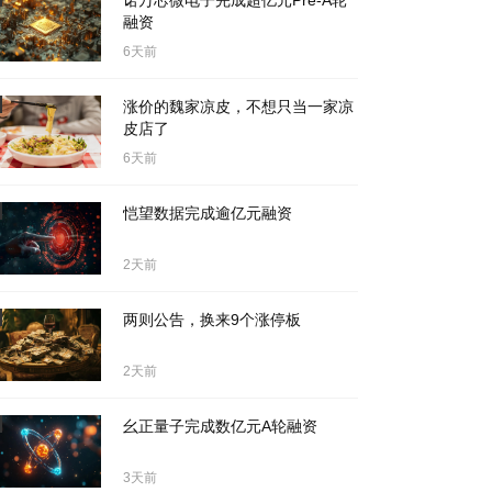
诺万芯微电子完成超亿元Pre-A轮
融资
6天前
涨价的魏家凉皮，不想只当一家凉
皮店了
6天前
恺望数据完成逾亿元融资
2天前
两则公告，换来9个涨停板
2天前
幺正量子完成数亿元A轮融资
3天前