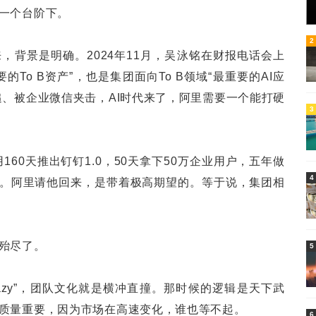
一个台阶下。
6
2
，背景是明确。2024年11月，吴泳铭在财报电话会上
To B资产”，也是集团面向To B领域“最重要的AI应
追、被企业微信夹击，AI时代来了，阿里需要一个能打硬
3
160天推出钉钉1.0，50天拿下50万企业用户，五年做
4
组织。阿里请他回来，是带着极高期望的。等于说，集团相
殆尽了。
5
Crazy”，团队文化就是横冲直撞。那时候的逻辑是天下武
质量重要，因为市场在高速变化，谁也等不起。
6