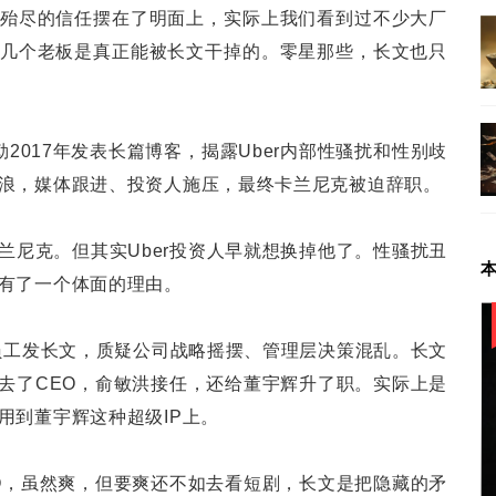
殆尽的信任摆在了明面上，实际上我们看到过不少大厂
几个老板是真正能被长文干掉的。零星那些，长文也只
勒2017年发表长篇博客，揭露Uber内部性骚扰和性别歧
浪，媒体跟进、投资人施压，最终卡兰尼克被迫辞职。
兰尼克。但其实Uber投资人早就想换掉他了。性骚扰丑
有了一个体面的理由。
有员工发长文，质疑公司战略摇摆、管理层决策混乱。长文
去了CEO，俞敏洪接任，还给董宇辉升了职。实际上是
用到董宇辉这种超级IP上。
O，虽然爽，但要爽还不如去看短剧，长文是把隐藏的矛