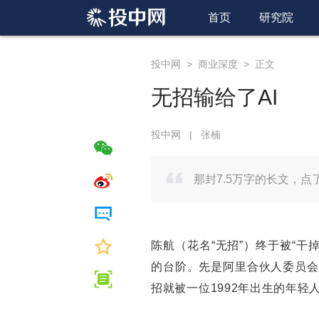
首页
研究院
投中网
>
商业深度
>
正文
无招输给了AI
投中网
|
张楠
那封7.5万字的长文，点
陈航（花名“无招”）终于被“干
的台阶。先是阿里合伙人委员会
招就被一位1992年出生的年