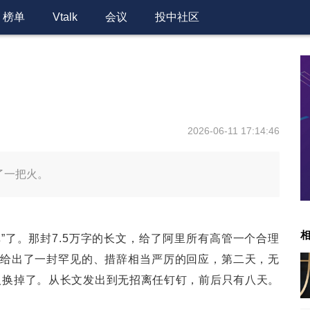
榜单
Vtalk
会议
投中社区
2026-06-11 17:14:46
了一把火。
掉”了。那封7.5万字的长文，给了阿里所有高管一个合理
给出了一封罕见的、措辞相当严厉的回应，第二天，无
轻人换掉了。从长文发出到无招离任钉钉，前后只有八天。