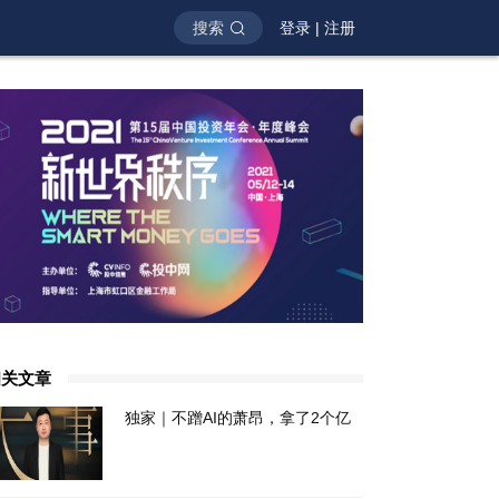
搜索
登录
|
注册
相关文章
独家｜不蹭AI的萧昂，拿了2个亿