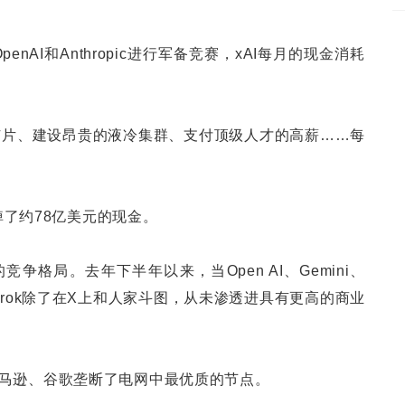
enAI和Anthropic进行军备竞赛，xAI每月的现金消耗
00芯片、建设昂贵的液冷集群、支付顶级人才的高薪……每
烧掉了约78亿美元的现金。
争格局。去年下半年以来，当Open AI、Gemini、
，Grok除了在X上和人家斗图，从未渗透进具有更高的商业
马逊、谷歌垄断了电网中最优质的节点。