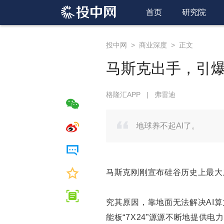
首页
研究院
投中网
>
商业深度
>
正文
马斯克出手，引爆
格隆汇APP
|
弗雷迪
地球养不起AI了。
马斯克刚刚宣布硅谷历史上最大胆
究其原因，靠地面无法解决AI
能板“7X24”源源不断地提供电