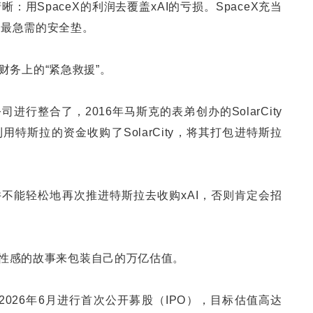
清晰：用SpaceX的利润去覆盖xAI的亏损。SpaceX充当
市前最急需的安全垫。
财务上的“紧急救援”。
行整合了，2016年马斯克的表弟创办的SolarCity
特斯拉的资金收购了SolarCity，将其打包进特斯拉
不能轻松地再次推进特斯拉去收购xAI，否则肯定会招
要更性感的故事来包装自己的万亿估值。
于2026年6月进行首次公开募股（IPO），目标估值高达