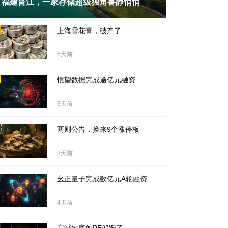
福建晋江，一家存储超级独角兽静悄悄
天前
上海雪花膏，破产了
6天前
恺望数据完成逾亿元融资
3天前
两则公告，换来9个涨停板
3天前
幺正量子完成数亿元A轮融资
4天前