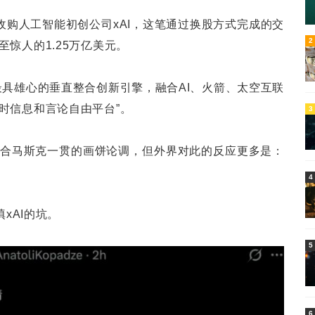
资收购人工智能初创公司xAI，这笔通过换股方式完成的交
5
2
惊人的1.25万亿美元。
最具雄心的垂直整合创新引擎，融合AI、火箭、太空互联
时信息和言论自由平台”。
3
合马斯克一贯的画饼论调，但外界对此的反应更多是：
4
填xAI的坑。
5
6