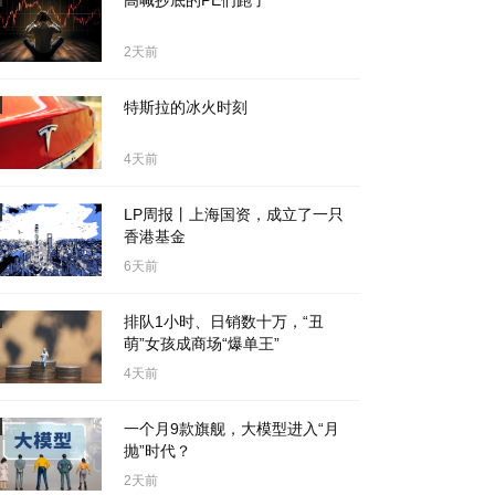
高喊抄底的PE们跑了
2天前
特斯拉的冰火时刻
4天前
LP周报丨上海国资，成立了一只
香港基金
6天前
排队1小时、日销数十万，“丑
萌”女孩成商场“爆单王”
4天前
一个月9款旗舰，大模型进入“月
抛”时代？
2天前