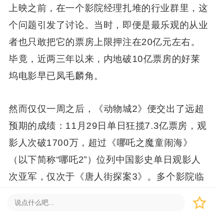
上映之前，在一个影院经理扎堆的行业群里，这
个问题引发了讨论。当时，即便是最乐观的从业
者也只敢把它的票房上限押注在20亿元左右。
毕竟，近两三年以来，内地破10亿票房的好莱
坞电影早已凤毛麟角。
然而仅仅一周之后，《动物城2》便交出了远超
预期的成绩：11月29日单日狂揽7.3亿票房，观
影人次破1700万，超过《哪吒之魔童闹海》
（以下简称“哪吒2”）位列中国影史单日观影人
次亚军，仅次于《唐人街探案3》。多个影院临
时扩招兼职，有的甚至把后勤人员直接拉到前台
售票、检票。