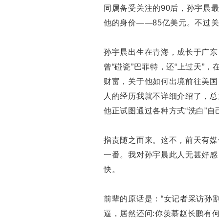
同属备受关注的90后，孙宇晨
他的身价——85亿美元。不过
孙宇晨出生在青海，成长于广东
曾“碰瓷”巴菲特，还“上过天”
财富，关于他如何出境前往美国
人的经历我就不详细介绍了，总
他正试图通过各种方式“洗白”自
指责随之而来。这不，前天有媒
一番。我对孙宇晨此人无甚好感
快。
前辈的原话是：“女记者采访孙
逼，居然还问:你羡慕赵长鹏有何