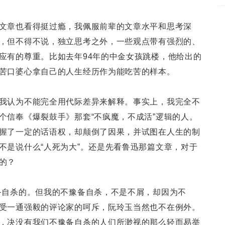
文章也看得挺过瘾，我佩服前辈的文章水平和思考深
，但不得不说，独立思考之外，一些观点带有强烈的、
应有的尊重。比如去年94年的中金女孩跳楼，他给出的
苦口婆心拿自己的人生经历作为能吃苦的样本。
我认为不能完全用代际差异来解释。事实上，我完全不
个信奉《爆裂鼓手》那套“不疯魔，不成活”逻辑的人。
握了一定的话语权，却颠倒了因果，并试图在人生的制
不是说什么“人死为大”。还是先看鲁迅那篇文章，对于
的？
备自杀的。但我的不豫备自杀，不是不屑，却因为不
受一通强毅的评论家的呵斥，阮玲玉当然也不在例外。
，决没有我们不豫备自杀的人们所渺视的那么轻而易举