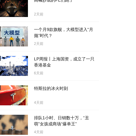
高喊抄底的PE们跑了
2天前
一个月9款旗舰，大模型进入“月
抛”时代？
2天前
LP周报丨上海国资，成立了一只
香港基金
6天前
特斯拉的冰火时刻
4天前
排队1小时、日销数十万，“丑
萌”女孩成商场“爆单王”
4天前