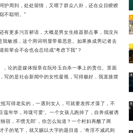
呵护周到，处处留情，又喂了群众八卦，还在众目睽睽
聪不聪明。”
5
2
还有更多污言秽语，大概是男女生殖器那点事，我没兴
不是我敏感，这个用词明显带着恶意。如果换成男记者去
3
道前辈会不会也会总结成“考虑下我”？
”》，论的是媒体报章在阮玲玉自杀一事上的责任。里面
4
，写的是社会新闻中的女性凝视，写得极好，我直接摆
大抵写得老实的，一遇到女人，可就要发挥才藻了，不
5
‘豆蔻年华，玲珑可爱’。一个女孩儿跑掉了，自奔或被诱
姑独宿，不惯无郎’，你怎么知道？一个村妇再醮了两
才子的笔下，就又赐以大字的题目道，‘奇淫不减武则
6