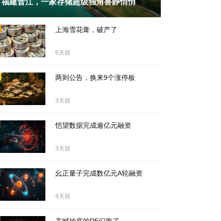
福建晋江，一家存储超级独角兽静悄悄
天前
上海雪花膏，破产了
6天前
两则公告，换来9个涨停板
3天前
恺望数据完成逾亿元融资
3天前
幺正量子完成数亿元A轮融资
4天前