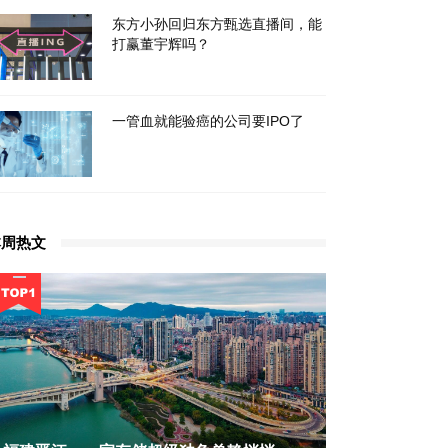
东方小孙回归东方甄选直播间，能
打赢董宇辉吗？
一管血就能验癌的公司要IPO了
本周热文