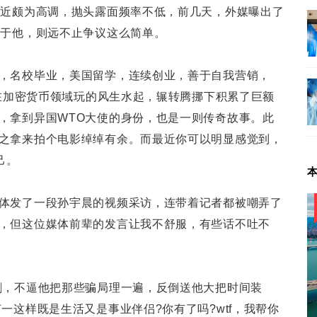
最近颇为高调，抛头露面频率不低，前几天，外媒曝出了
关于他，则远不止争议这么简单。
，名校毕业，美国留学，连续创业，善于自我营销，
，在加密货币领域玩的风生水起，辗转腾挪下积累了巨额
，拿到异国WTO大使的身份，也是一则传奇故事。此
之拿来拍个电影绰绰有余。而最近你可以明显感觉到，
己。
体发了一段孙宇晨的视频采访，连带着记者都被嘲弄了
，但这位媒体前辈的发言让我不舒服，有些话不吐不
割，不逼他把那些骗局理一遍，反倒送他大把时间装
一这样既是生活又是事业伴侣?你有了吗?wtf，我帮你