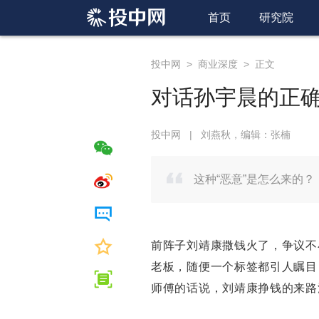
首页
研究院
投中网
>
商业深度
>
正文
对话孙宇晨的正
投中网
|
刘燕秋，编辑：张楠
这种“恶意”是怎么来的？
前阵子刘靖康撒钱火了，争议不
老板，随便一个标签都引人瞩目
师傅的话说，刘靖康挣钱的来路