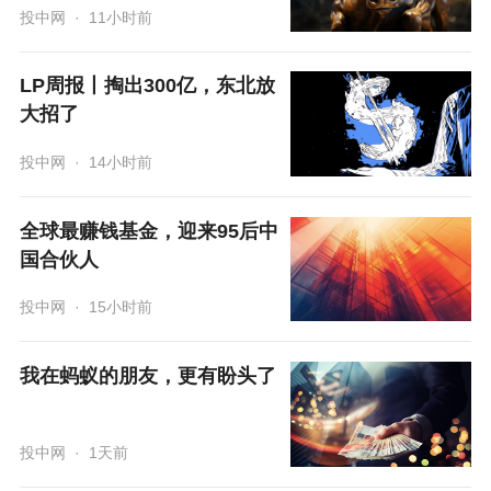
投中网
·
11小时前
LP周报丨掏出300亿，东北放
大招了
投中网
·
14小时前
全球最赚钱基金，迎来95后中
国合伙人
投中网
·
15小时前
我在蚂蚁的朋友，更有盼头了
投中网
·
1天前