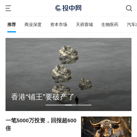
推荐
商业深度
资本市场
天府蓉城
生物医药
汽车
香港“铺王”要破产了
一笔5000万投资，回报超600
倍