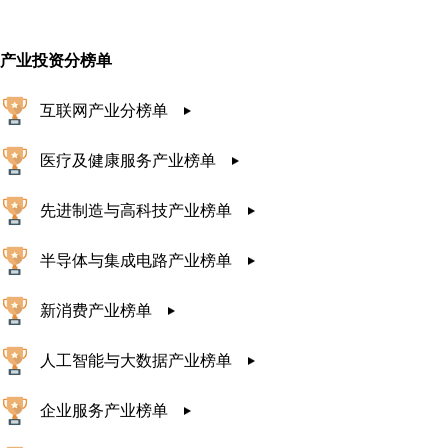
产业投资分榜单
互联网产业分榜单
医疗及健康服务产业榜单
先进制造与高科技产业榜单
半导体与集成电路产业榜单
新消费产业榜单
人工智能与大数据产业榜单
企业服务产业榜单