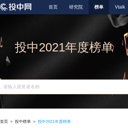
首页
研究院
榜单
Vtalk
投中2021年度榜单
首页
>
投中榜单
>
投中2021年度榜单