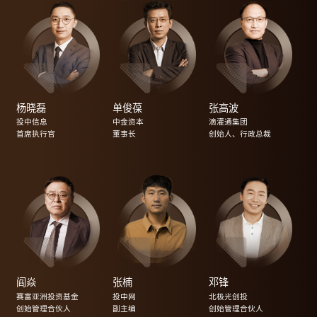
杨晓磊
单俊葆
张高波
投中信息
中金资本
滴灌通集团
首席执行官
董事长
创始人、行政总裁
阎焱
张楠
邓锋
赛富亚洲投资基金
投中网
北极光创投
创始管理合伙人
副主编
创始管理合伙人