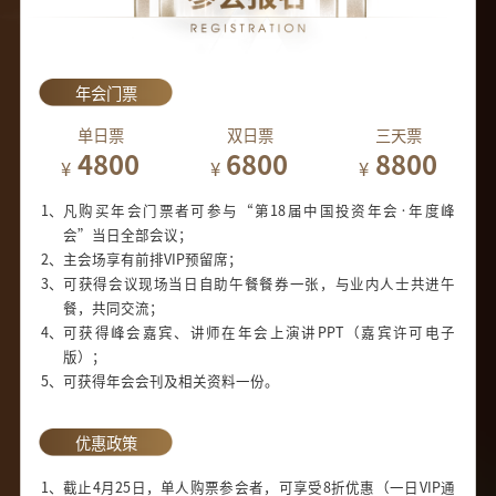
年会门票
单日票
双日票
三天票
4800
6800
8800
¥
¥
¥
1、
凡购买年会门票者可参与“第18届中国投资年会·年度峰
会”当日全部会议；
2、
主会场享有前排VIP预留席；
3、
可获得会议现场当日自助午餐餐券一张，与业内人士共进午
餐，共同交流；
4、
可获得峰会嘉宾、讲师在年会上演讲PPT（嘉宾许可电子
版）；
5、
可获得年会会刊及相关资料一份。
优惠政策
1、
截止4月25日，单人购票参会者，可享受8折优惠（一日VIP通