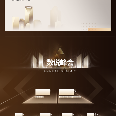
5000
5000
1200
1200
+
+
万
参会人次
《超级投资家》视频播放
50
50
100
100
200
200
50
50
+
+
+
+
亿