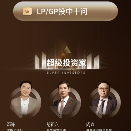
邓锋
胡祖六
阎焱
北极光创投
春华资本集团
赛富亚洲投资基金