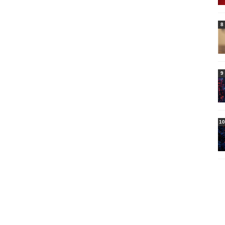
8
9
10