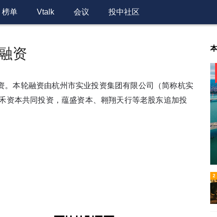
榜单
Vtalk
会议
投中社区
融资
资。本轮融资由杭州市实业投资集团有限公司（简称杭实
简称P7)、松禾资本共同投资，蕴盛资本、翱翔天行等老股东追加投
6
2