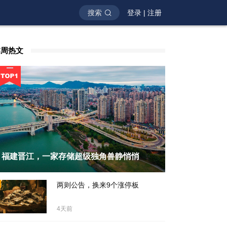
搜索
登录
|
注册
本周热文
福建晋江，一家存储超级独角兽静悄悄
天前
两则公告，换来9个涨停板
4天前