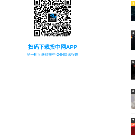
3
4
扫码下载投中网APP
第一时间获取投中·24H快讯报道
5
6
7